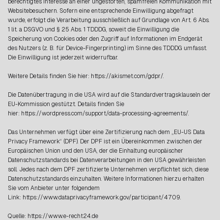
berechtigtes Interesse an einer ungestörten, spamfreien Kommunikation mit
Websitebesuchern. Sofern eine entsprechende Einwilligung abgefragt
wurde, erfolgt die Verarbeitung ausschließlich auf Grundlage von Art. 6 Abs.
1 lit. a DSGVO und § 25 Abs. 1 TDDDG, soweit die Einwilligung die
Speicherung von Cookies oder den Zugriff auf Informationen im Endgerät
des Nutzers (z. B. für Device-Fingerprinting) im Sinne des TDDDG umfasst.
Die Einwilligung ist jederzeit widerrufbar.
Weitere Details finden Sie hier: https://akismet.com/gdpr/.
Die Datenübertragung in die USA wird auf die Standardvertragsklauseln der
EU-Kommission gestützt. Details finden Sie
hier: https://wordpress.com/support/data-processing-agreements/.
Das Unternehmen verfügt über eine Zertifizierung nach dem „EU-US Data
Privacy Framework“ (DPF). Der DPF ist ein Übereinkommen zwischen der
Europäischen Union und den USA, der die Einhaltung europäischer
Datenschutzstandards bei Datenverarbeitungen in den USA gewährleisten
soll. Jedes nach dem DPF zertifizierte Unternehmen verpflichtet sich, diese
Datenschutzstandards einzuhalten. Weitere Informationen hierzu erhalten
Sie vom Anbieter unter folgendem
Link: https://www.dataprivacyframework.gov/participant/4709.
Quelle: https://www.e-recht24.de