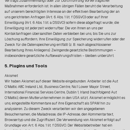
Vertrags zusammenhängt oder zur Durchführung vorvertraglicher
Maßnahmen erforderlich ist. In allen übrigen Fällen beruht die Verarbeitung
auf unserem berechtigten Interesse an der effektiven Bearbeitung der an
uns gerichteten Anfragen (Art. 6 Abs. 1 lit. f DSGVO) oder auf Ihrer
Einwilligung (Art. 6 Abs. 1 lit. a DSGVO) sofern diese abgefragt wurde; die
Einwilligung ist jederzeit widerrufbar. Die von Ihnen an uns per
Kontaktanfragen übersandten Daten verbleiben bei uns, bis Sie uns zur
Löschung auffordern, Ihre Einwilligung zur Speicherung widerrufen oder der
Zweck für die Datenspeicherung entfällt (z. B. nach abgeschlossener
Bearbeitung Ihres Anliegens). Zwingende gesetzliche Bestimmungen –
insbesondere gesetzliche Aufbewahrungsfristen – bleiben unberührt.
5. Plugins und Tools
Akismet
Wir haben Akismet auf dieser Website eingebunden. Anbieter ist die Aut
O’Mattic A8C Ireland Ltd., Business Centre, No.1 Lower Mayor Street,
International Financial Services Centre, Dublin 1, Irland (nachfolgend Aut
O’Mattic), deren Mutterunternehmen in den USA sitzt. Akismet ermöglicht es
uns, eingestellte Kommentare auf ihre Eigenschaft als SPAM hin zu
analysieren. Zu diesem Zweck verarbeiten wir den angegebenen
Besuchernamen, die Mailadresse, die IP-Adresse, den Kommentartext,
Browsertyp und die Zugriffszeit. Die Verwendung von Akismet erfolgt auf
Grundlage von Art. 6 Abs. 1 lit. f DSGVO. Der Websitebetreiber hat ein