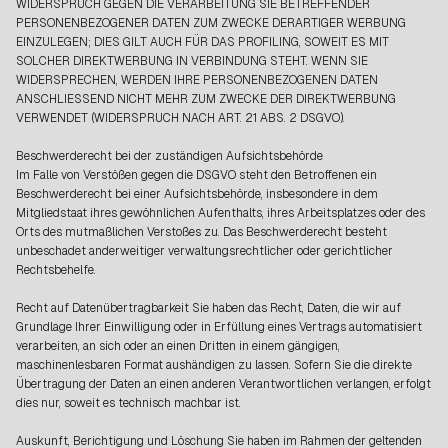
WIDERSPRUCH GEGEN DIE VERARBEITUNG SIE BETREFFENDER
PERSONENBEZOGENER DATEN ZUM ZWECKE DERARTIGER WERBUNG
EINZULEGEN; DIES GILT AUCH FÜR DAS PROFILING, SOWEIT ES MIT
SOLCHER DIREKTWERBUNG IN VERBINDUNG STEHT. WENN SIE
WIDERSPRECHEN, WERDEN IHRE PERSONENBEZOGENEN DATEN
ANSCHLIESSEND NICHT MEHR ZUM ZWECKE DER DIREKTWERBUNG
VERWENDET (WIDERSPRUCH NACH ART. 21 ABS. 2 DSGVO).
Beschwerderecht bei der zuständigen Aufsichtsbehörde
Im Falle von Verstößen gegen die DSGVO steht den Betroffenen ein
Beschwerderecht bei einer Aufsichtsbehörde, insbesondere in dem
Mitgliedstaat ihres gewöhnlichen Aufenthalts, ihres Arbeitsplatzes oder des
Orts des mutmaßlichen Verstoßes zu. Das Beschwerderecht besteht
unbeschadet anderweitiger verwaltungsrechtlicher oder gerichtlicher
Rechtsbehelfe.
Recht auf Datenübertragbarkeit Sie haben das Recht, Daten, die wir auf
Grundlage Ihrer Einwilligung oder in Erfüllung eines Vertrags automatisiert
verarbeiten, an sich oder an einen Dritten in einem gängigen,
maschinenlesbaren Format aushändigen zu lassen. Sofern Sie die direkte
Übertragung der Daten an einen anderen Verantwortlichen verlangen, erfolgt
dies nur, soweit es technisch machbar ist.
Auskunft, Berichtigung und Löschung Sie haben im Rahmen der geltenden