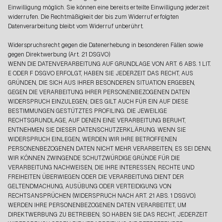
Einwilligung möglich. Sie können eine bereits erteilte Einwilligung jederzeit
widerrufen. Die Rechtmäßigkeit der bis zum Widerruf erfolgten
Datenverarbeitung bleibt vom Widerruf unberührt.
Widerspruchsrecht gegen die Datenerhebung in besonderen Fällen sowie
gegen Direktwerbung (Art. 21 DSGVO)
WENN DIE DATENVERARBEITUNG AUF GRUNDLAGE VON ART. 6 ABS. 1 LIT.
E ODER F DSGVO ERFOLGT, HABEN SIE JEDERZEIT DAS RECHT, AUS
GRÜNDEN, DIE SICH AUS IHRER BESONDEREN SITUATION ERGEBEN,
GEGEN DIE VERARBEITUNG IHRER PERSONENBEZOGENEN DATEN
WIDERSPRUCH EINZULEGEN; DIES GILT AUCH FÜR EIN AUF DIESE
BESTIMMUNGEN GESTÜTZTES PROFILING. DIE JEWEILIGE
RECHTSGRUNDLAGE, AUF DENEN EINE VERARBEITUNG BERUHT,
ENTNEHMEN SIE DIESER DATENSCHUTZERKLÄRUNG. WENN SIE
WIDERSPRUCH EINLEGEN, WERDEN WIR IHRE BETROFFENEN
PERSONENBEZOGENEN DATEN NICHT MEHR VERARBEITEN, ES SEI DENN,
WIR KÖNNEN ZWINGENDE SCHUTZWÜRDIGE GRÜNDE FÜR DIE
VERARBEITUNG NACHWEISEN, DIE IHRE INTERESSEN, RECHTE UND
FREIHEITEN ÜBERWIEGEN ODER DIE VERARBEITUNG DIENT DER
GELTENDMACHUNG, AUSÜBUNG ODER VERTEIDIGUNG VON
RECHTSANSPRÜCHEN (WIDERSPRUCH NACH ART. 21 ABS. 1 DSGVO).
WERDEN IHRE PERSONENBEZOGENEN DATEN VERARBEITET, UM
DIREKTWERBUNG ZU BETREIBEN, SO HABEN SIE DAS RECHT, JEDERZEIT