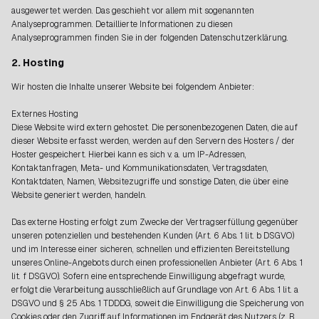
ausgewertet werden. Das geschieht vor allem mit sogenannten
Analyseprogrammen. Detaillierte Informationen zu diesen
Analyseprogrammen finden Sie in der folgenden Datenschutzerklärung.
2. Hosting
Wir hosten die Inhalte unserer Website bei folgendem Anbieter:
Externes Hosting
Diese Website wird extern gehostet. Die personenbezogenen Daten, die auf
dieser Website erfasst werden, werden auf den Servern des Hosters / der
Hoster gespeichert. Hierbei kann es sich v. a. um IP-Adressen,
Kontaktanfragen, Meta- und Kommunikationsdaten, Vertragsdaten,
Kontaktdaten, Namen, Websitezugriffe und sonstige Daten, die über eine
Website generiert werden, handeln.
Das externe Hosting erfolgt zum Zwecke der Vertragserfüllung gegenüber
unseren potenziellen und bestehenden Kunden (Art. 6 Abs. 1 lit. b DSGVO)
und im Interesse einer sicheren, schnellen und effizienten Bereitstellung
unseres Online-Angebots durch einen professionellen Anbieter (Art. 6 Abs. 1
lit. f DSGVO). Sofern eine entsprechende Einwilligung abgefragt wurde,
erfolgt die Verarbeitung ausschließlich auf Grundlage von Art. 6 Abs. 1 lit. a
DSGVO und § 25 Abs. 1 TDDDG, soweit die Einwilligung die Speicherung von
Cookies oder den Zugriff auf Informationen im Endgerät des Nutzers (z. B.