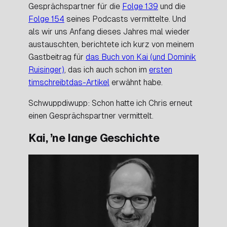
Gesprächspartner für die
Folge 139
und die
Folge 154
seines Podcasts vermittelte. Und
als wir uns Anfang dieses Jahres mal wieder
austauschten, berichtete ich kurz von meinem
Gastbeitrag für
das Buch von Kai (und Dominik
Ruisinger)
, das ich auch schon im
ersten
timschreibtdas-Artikel
erwähnt habe.
Schwuppdiwupp: Schon hatte ich Chris erneut
einen Gesprächspartner vermittelt.
Kai, ’ne lange Geschichte