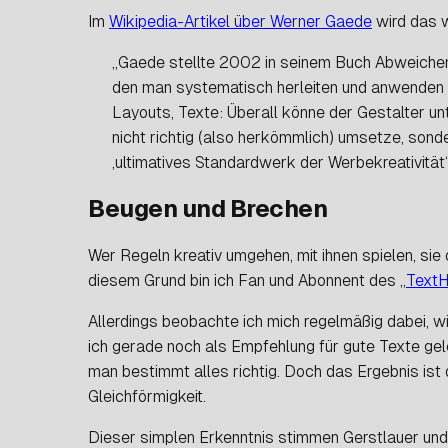
Im
Wikipedia-Artikel über Werner Gaede
wird das w
„Gaede stellte 2002 in seinem Buch
Abweichen
den man systematisch herleiten und anwenden k
Layouts, Texte: Überall könne der Gestalter u
nicht
richtig
(also herkömmlich) umsetze, sonde
‚ultimatives Standardwerk der Werbekreativität‘
Beugen und Brechen
Wer Regeln kreativ umgehen, mit ihnen spielen, sie
diesem Grund bin ich Fan und Abonnent des „
Text
Allerdings beobachte ich mich regelmäßig dabei, w
ich gerade noch als Empfehlung für gute Texte gele
man bestimmt alles
richtig
. Doch das Ergebnis ist
Gleichförmigkeit.
Dieser simplen Erkenntnis stimmen Gerstlauer und a