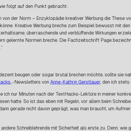
ie folgt auf den Punkt gebracht:
 von der Norm – Enzyklopädie kreativer Werbung
die These vor
önne. Kreative Werbung breche zum Beispiel bewusst mit den E
nterhaltsame, überraschende und verblüffende Wirkungen erziel
rn gelernte Normen breche. Die Fachzeitschrift
Page
bezeichn
.“
 dezent beugen oder sogar brutal brechen möchte, sollte sie na
Hacks
„-Newsletters von
Anne-Kathrin Gerstlauer
, den ich stet
ie ich nur Minuten nach der TextHacks-Lektüre in meiner konkre
sen hatte. So ist das eben mit Regeln, vor allem beim Schreiben
 dann gerade nicht davon geprägt, was man braucht, um Aufmer
ndere Schreiblehrende mit Sicherheit als erste zu. Denn, wie g