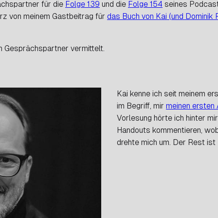
ächspartner für die
Folge 139
und die
Folge 154
seines Podcasts
urz von meinem Gastbeitrag für
das Buch von Kai (und Dominik R
n Gesprächspartner vermittelt.
Kai kenne ich seit meinem er
im Begriff, mir
meinen ersten
Vorlesung hörte ich hinter m
Handouts kommentieren, wobei
drehte mich um. Der Rest ist 